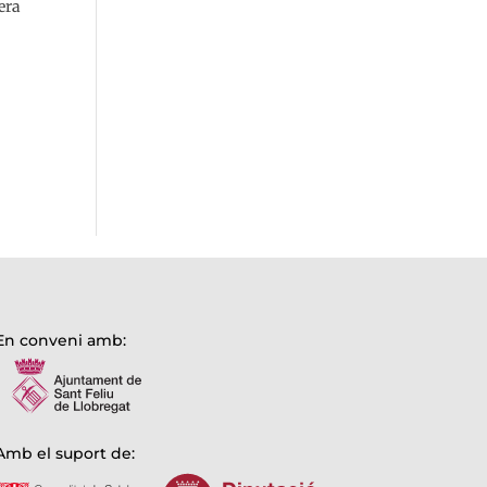
era
En conveni amb:
Amb el suport de: