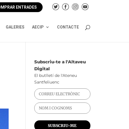
MPRAR ENTRADES
GALERIES
AECIP
CONTACTE
Subscriu-te a l'Altaveu
Digital
El butlletí de l'Ateneu
Santfeliuenc