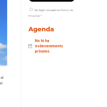
He llegit i accepto la
Política de
Privacitat
*
Agenda
No hi ha
esdeveniments
pròxims.
 el
si