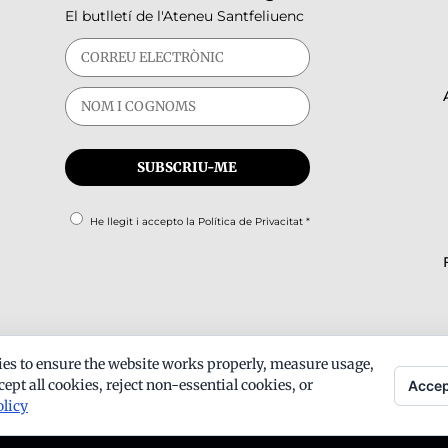
El butlletí de l'Ateneu Santfeliuenc
He llegit i accepto la
Política de Privacitat
*
es to ensure the website works properly, measure usage,
ept all cookies, reject non-essential cookies, or
Accep
olicy
ts -
Avís legal
-
Política de privacitat