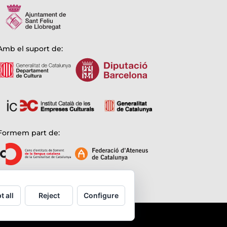
Amb el suport de:
Formem part de:
t all
Reject
Configure