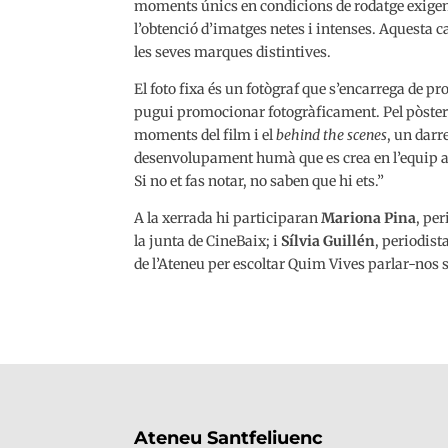
moments únics en condicions de rodatge exigent
l’obtenció d’imatges netes i intenses. Aquesta c
les seves marques distintives.
El foto fixa és un fotògraf que s’encarrega de pr
pugui promocionar fotogràficament. Pel pòster de
moments del film
i el
behind the scenes
, un darr
desenvolupament humà que es crea en l’equip al 
Si no et fas notar, no saben que hi ets.”
A la xerrada hi participaran
Mariona Pina
, per
la junta de CineBaix; i
Sílvia Guillén
, periodist
de l’Ateneu per escoltar Quim Vives parlar-nos 
Ateneu Santfeliuenc