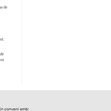
na de
ut.
 de
ura
En conveni amb: