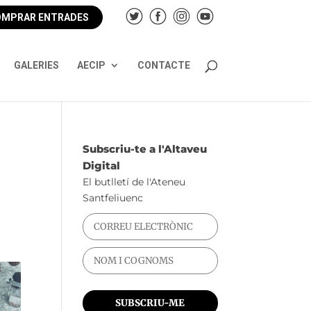
MPRAR ENTRADES
GALERIES
AECIP
CONTACTE
Subscriu-te a l'Altaveu
Digital
El butlletí de l'Ateneu
Santfeliuenc