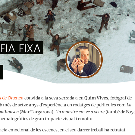
s de l’Ateneu
convida a la seva xerrada a en
Quim Vives
, fotògraf de
 més de setze anys d’experiència en rodatges de pel·lícules com
La
Mauthausen
(Mar Targarona),
Un monstre em ve a veure
(també de Bay
inematogràfics de gran impacte visual i emotiu.
cia emocional de les escenes, en el seu darrer treball ha retratat