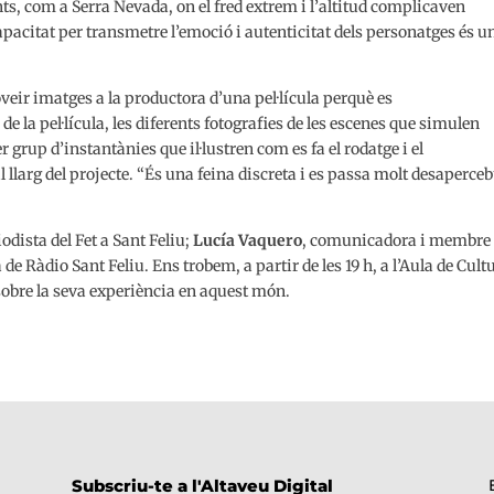
s, com a Serra Nevada, on el fred extrem i l’altitud complicaven
apacitat per transmetre l’emoció i autenticitat dels personatges és u
oveir imatges a la productora d’una pel·lícula perquè es
 la pel·lícula, les diferents fotografies de les escenes que simulen
er grup d’instantànies que il·lustren com es fa el rodatge i el
llarg del projecte. “És una feina discreta i es passa molt desaperceb
iodista del Fet a Sant Feliu;
Lucía Vaquero
, comunicadora i membre
a de Ràdio Sant Feliu. Ens trobem, a partir de les 19 h, a l’Aula de Cult
sobre la seva experiència en aquest món.
Subscriu-te a l'Altaveu Digital