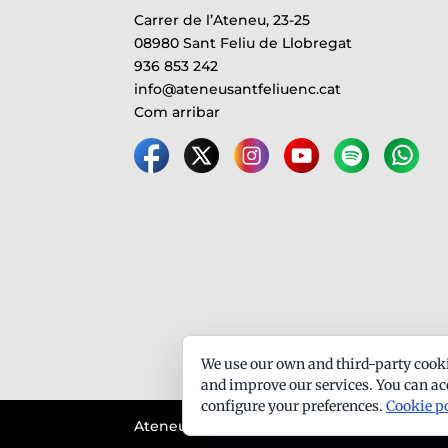
Carrer de l’Ateneu, 23-25
08980 Sant Feliu de Llobregat
936 853 242
info@ateneusantfeliuenc.cat
Com arribar
We use our own and third-party cooki
and improve our services. You can acc
configure your preferences.
Cookie p
Ateneu Santfeliuenc - Tots els drets reserva