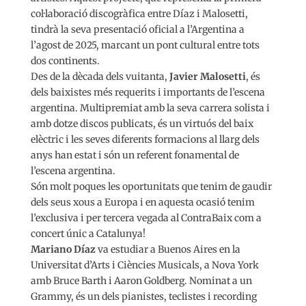
col·laboració discogràfica entre Díaz i Malosetti,
tindrà la seva presentació oficial a l’Argentina a
l’agost de 2025, marcant un pont cultural entre tots
dos continents.
Des de la dècada dels vuitanta,
Javier Malosetti
, és
dels baixistes més requerits i importants de l’escena
argentina. Multipremiat amb la seva carrera solista i
amb dotze discos publicats, és un virtuós del baix
elèctric i les seves diferents formacions al llarg dels
anys han estat i són un referent fonamental de
l’escena argentina.
Són molt poques les oportunitats que tenim de gaudir
dels seus xous a Europa i en aquesta ocasió tenim
l’exclusiva i per tercera vegada al ContraBaix com a
concert únic a Catalunya!
Mariano Díaz
va estudiar a Buenos Aires en la
Universitat d’Arts i Ciències Musicals, a Nova York
amb Bruce Barth i Aaron Goldberg. Nominat a un
Grammy, és un dels pianistes, teclistes i recording