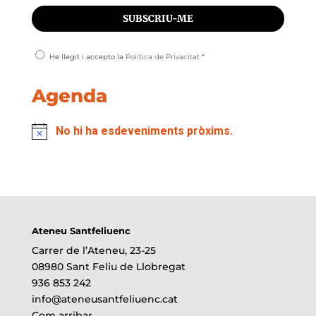
He llegit i accepto la
Política de Privacitat
*
Agenda
No hi ha esdeveniments pròxims.
Ateneu Santfeliuenc
Carrer de l’Ateneu, 23-25
08980 Sant Feliu de Llobregat
936 853 242
info@ateneusantfeliuenc.cat
Com arribar