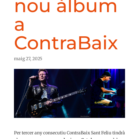
nou àlbum
a
ContraBaix
maig 27, 2025
Per tercer any consecutiu ContraBaix Sant Feliu tindrà