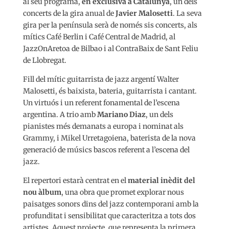
al seu programa,
en exclusiva a Catalunya
, un dels
concerts de la gira anual de
Javier Malosetti
. La seva
gira per la península serà de només sis concerts, als
mítics Café Berlin i Café Central de Madrid, al
JazzOnAretoa de Bilbao i al ContraBaix de Sant Feliu
de Llobregat.
Fill del mític guitarrista de jazz argentí Walter
Malosetti, és baixista, bateria, guitarrista i cantant.
Un virtuós i un referent fonamental de l’escena
argentina. A trio amb
Mariano Diaz
, un dels
pianistes més demanats a europa i nominat als
Grammy, i Mikel Urretagoiena, baterista de la nova
generació de músics bascos referent a l’escena del
jazz.
El repertori estarà centrat en el
material inèdit del
nou àlbum
, una obra que promet explorar nous
paisatges sonors dins del jazz contemporani amb la
profunditat i sensibilitat que caracteritza a tots dos
artistes. Aquest projecte, que representa la primera