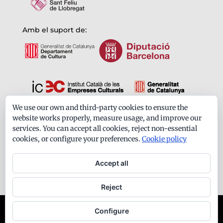
Amb el suport de:
We use our own and third-party cookies to ensure the
Formem part de:
website works properly, measure usage, and improve our
services. You can accept all cookies, reject non-essential
cookies, or configure your preferences.
Cookie policy
Accept all
Reject
Ateneu Santfeliuenc - Tots els drets reservats -
Configure
Avís legal
-
Política de privacitat