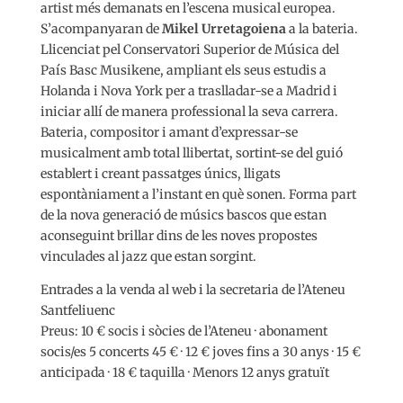
artist més demanats en l’escena musical europea.
S’acompanyaran de
Mikel Urretagoiena
a la bateria.
Llicenciat pel Conservatori Superior de Música del
País Basc Musikene, ampliant els seus estudis a
Holanda i Nova York per a traslladar-se a Madrid i
iniciar allí de manera professional la seva carrera.
Bateria, compositor i amant d’expressar-se
musicalment amb total llibertat, sortint-se del guió
establert i creant passatges únics, lligats
espontàniament a l’instant en què sonen. Forma part
de la nova generació de músics bascos que estan
aconseguint brillar dins de les noves propostes
vinculades al jazz que estan sorgint.
Entrades a la venda al web i la secretaria de l’Ateneu
Santfeliuenc
Preus: 10 € socis i sòcies de l’Ateneu · abonament
socis/es 5 concerts 45 € · 12 € joves fins a 30 anys · 15 €
anticipada · 18 € taquilla · Menors 12 anys gratuït