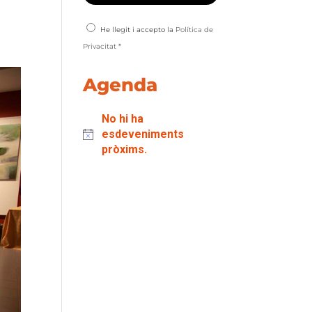
He llegit i accepto la
Política de
Privacitat
*
Agenda
No hi ha
esdeveniments
pròxims.