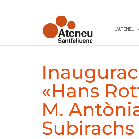
L’ATENEU
Inauguraci
«Hans Rot
M. Antòni
Subirachs