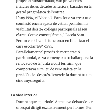
projecte transformador, van prevaler les
inèrcies de les dècades anteriors, basades en la
gestió pragmàtica de l’entitat.
L’any 1994, el Bisbat de Barcelona va crear una
comissió encarregada de vetllar pel futur i la
viabilitat dels 24 col·legis parroquials al seu
càrrec. Com a conseqüència, l’Escola Sant
Ferran va deixar de funcionar en finalitzar el
curs escolar 1994-1995.
Paral·lelament al procés de recuperació
patrimonial, es va començar a treballar per a la
renovació de la Junta a curt termini, que
comportava el relleu de Pere Baleta en la
presidència, després d’exercir-la durant trenta-
cinc anys seguits.
La vida interior
Durant aquest període l’Ateneu va deixar de ser
un espai dirigit exclusivament per homes. Per