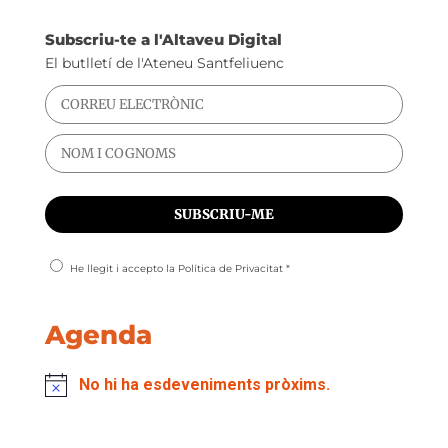
Subscriu-te a l'Altaveu Digital
El butlletí de l'Ateneu Santfeliuenc
He llegit i accepto la
Política de Privacitat
*
Agenda
No hi ha esdeveniments pròxims.