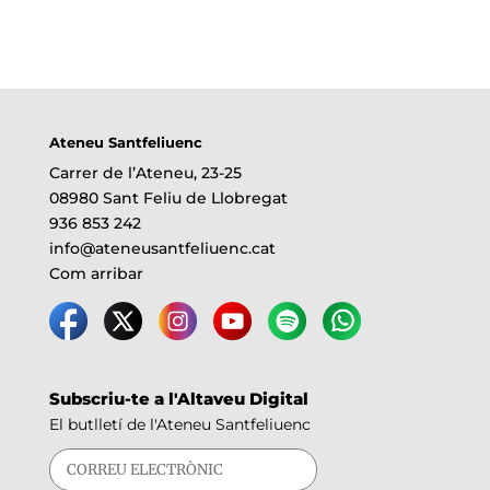
Ateneu Santfeliuenc
Carrer de l’Ateneu, 23-25
08980 Sant Feliu de Llobregat
936 853 242
info@ateneusantfeliuenc.cat
Com arribar
Subscriu-te a l'Altaveu Digital
El butlletí de l'Ateneu Santfeliuenc