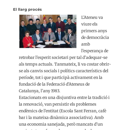
El llarg procés
L’Ateneu va
viure els
primers anys
de democràcia
amb
l’esperança de
retrobar l’esperit societari per tal d’adequar-se
als temps actuals. Tanmateix, li va costar obrir-
se als canvis socials i polítics característics del
període, tot i que participà activament en la
fundació de la Federació d’Ateneus de
Catalunya, l’any 1983.
Estacionats en una disjuntiva entre la tradició i
la renovació, van persistir els problemes
endèmics de l’entitat (Escola Sant Ferran, cafè
bar i la mateixa dinàmica associativa). Amb
una economia sanejada, però mancats d’un