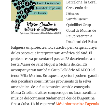
Barcelona, la Coral
Crescendo de
l’Ateneu
Santfeliuenc i
Quòdlibet Grup
Coral de Molins de
Rei, presenten a
l’Auditori del Palau
Falguera un projecte molt atractiu per l’origen llunyà
de les peces que interpretaran: Amèrica del Sud. El
projecte es va presentar el passat 28 de setembre a a
Festa Major de Sant Miquel a Molins de Rei. Els
acompanyaran també el Grup Folklòric ARAUCO i el
tenor Fèlix Merino. En aquest repertori podrem gaudir
dels peculiars sons i ritmes provinents de la selva
amazònica, de la fusió musical amb la coneguda
Missa Criolla i d’altres cançons que us faran sentir la
música del continent Sudamericà des de l’Argentina
fins a Cuba. Us hi esperem!
Més informació a l’agenda