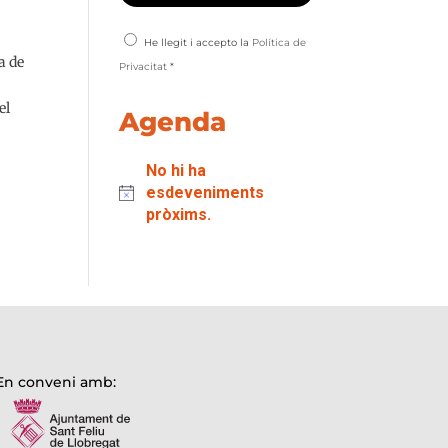
He llegit i accepto la
Política de
a de
Privacitat
*
el
Agenda
No hi ha
esdeveniments
pròxims.
En conveni amb: