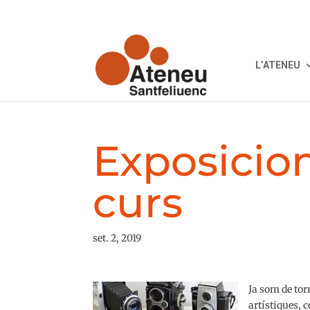
L’ATENEU
Exposicion
curs
set. 2, 2019
Ja som de to
artístiques, c