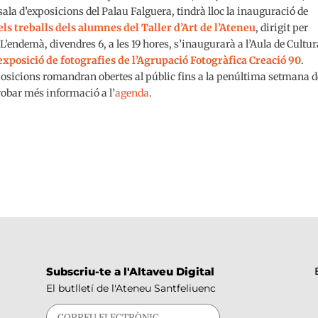
 sala d’exposicions del Palau Falguera, tindrà lloc la inauguració de
els treballs dels alumnes del Taller d’Art de l’Ateneu
, dirigit per
 L’endemà, divendres 6, a les 19 hores, s’inaugurarà a l’Aula de Cultur
exposició de fotografies de l’Agrupació Fotogràfica Creació 90
.
sicions romandran obertes al públic fins a la penúltima setmana d
obar més informació a l’
agenda
.
Subscriu-te a l'Altaveu Digital
El butlletí de l'Ateneu Santfeliuenc