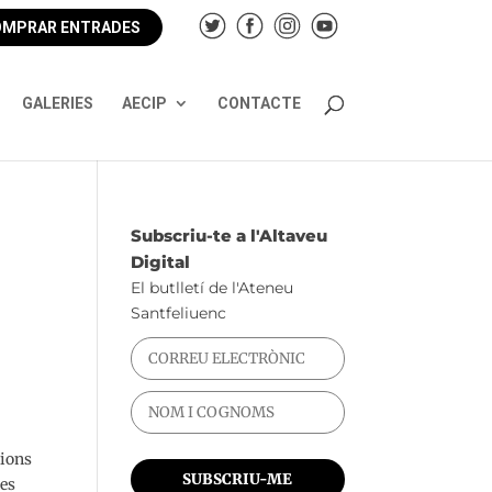
MPRAR ENTRADES
GALERIES
AECIP
CONTACTE
Subscriu-te a l'Altaveu
Digital
El butlletí de l'Ateneu
Santfeliuenc
cions
les