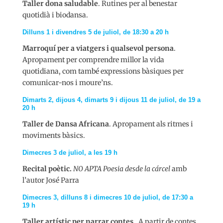
Taller dona saludable
. Rutines per al benestar
quotidià i biodansa.
Dilluns 1 i divendres 5 de juliol, de 18:30 a 20 h
Marroquí per a viatgers i qualsevol persona
.
Apropament per comprendre millor la vida
quotidiana, com també expressions bàsiques per
comunicar-nos i moure’ns.
Dimarts 2, dijous 4, dimarts 9 i dijous 11 de juliol, de 19 a
20 h
Taller de Dansa Africana
. Apropament als ritmes i
moviments bàsics.
Dimecres 3 de juliol, a les 19 h
Recital poètic.
NO APTA
Poesia desde la cárcel
amb
l’autor José Parra
Dimecres 3, dilluns 8 i dimecres 10 de juliol, de 17:30 a
19 h
Taller artístic per narrar contes.
A partir de contes