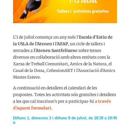
L’1 de juliol comença un any més l’
Escola d’Estiu de
la USLA de l’Ateneu i l’AFAP
, un cicle de tallers i
xerrades a
l’Ateneu Santfeliuenc
sobre temes
diversos en col·laboració amb altres entitats com la
Xarxa de Treball Comunitari, Amics de la Natura, el
Casal de la Dona, CohesionART i l’Associació d’Amics
Mestre Esteve.
A continuació en detallem el calendari de les
propostes. Totes les activitats són gratuïtes i detallem
a les que cal inscriure’s per a participar-hi
a través
d’aquest formulari
.
Dilluns 1, dimecres 3 i dilluns 8 de juliol, de 18:30 a 19:45
h