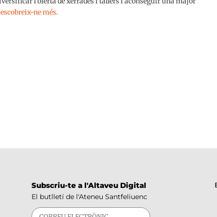
diversificar l’oferta de xerrades i tallers i aconseguir una major
escobreix-ne més.
Subscriu-te a l'Altaveu Digital
El butlletí de l'Ateneu Santfeliuenc