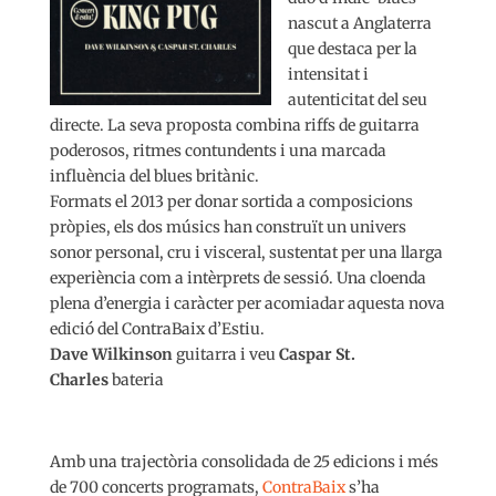
nascut a Anglaterra
que destaca per la
intensitat i
autenticitat del seu
directe. La seva proposta combina riffs de guitarra
poderosos, ritmes contundents i una marcada
influència del blues britànic.
Formats el 2013 per donar sortida a composicions
pròpies, els dos músics han construït un univers
sonor personal, cru i visceral, sustentat per una llarga
experiència com a intèrprets de sessió. Una cloenda
plena d’energia i caràcter per acomiadar aquesta nova
edició del ContraBaix d’Estiu.
Dave Wilkinson
guitarra i veu
Caspar St.
Charles
bateria
Amb una trajectòria consolidada de 25 edicions i més
de 700 concerts programats,
ContraBaix
s’ha