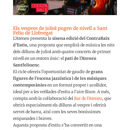
Els vespres de juliol pugen de nivell a Sant
Feliu de Llobregat
L’Ateneu presenta la
sisena edició del ContraBaix
d’Estiu
, una proposta que omplirà de música les nits
dels dilluns de juliol amb quatre concerts de primer
nivell en un entorn únic: el
pati de l’Ateneu
Santfeliuenc
.
El cicle ofereix l’oportunitat de gaudir de
grans
figures de l’escena jazzística i de les músiques
contemporànies
en un format proper i acollidor,
ideal per a les vetllades d’estiu a l’aire lliure. A més,
compta amb la col·laboració del
Bar de l’Ateneu
, que
obrirà especialment els dilluns al vespre i oferirà
servei de barra, així com les seves boníssimes
empanades i braves.
Aquesta proposta d’estiu s’ha convertit en una