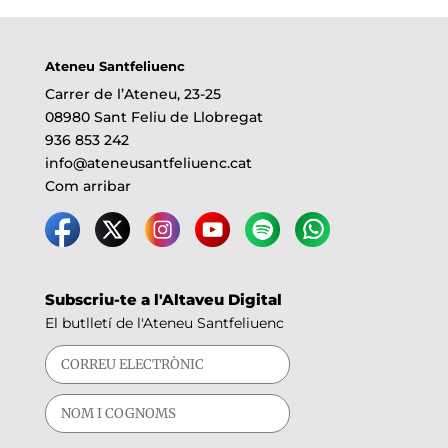
Ateneu Santfeliuenc
Carrer de l’Ateneu, 23-25
08980 Sant Feliu de Llobregat
936 853 242
info@ateneusantfeliuenc.cat
Com arribar
Subscriu-te a l'Altaveu Digital
El butlletí de l'Ateneu Santfeliuenc