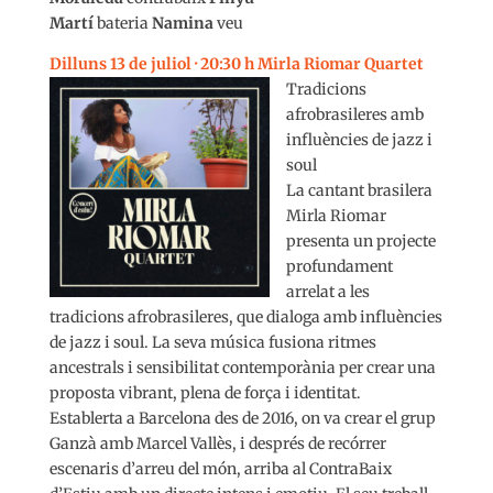
Martí
bateria
Namina
veu
Dilluns 13 de juliol · 20:30 h Mirla Riomar Quartet
Tradicions
afrobrasileres amb
influències de jazz i
soul
La cantant brasilera
Mirla Riomar
presenta un projecte
profundament
arrelat a les
tradicions afrobrasileres, que dialoga amb influències
de jazz i soul. La seva música fusiona ritmes
ancestrals i sensibilitat contemporània per crear una
proposta vibrant, plena de força i identitat.
Establerta a Barcelona des de 2016, on va crear el grup
Ganzà amb Marcel Vallès, i després de recórrer
escenaris d’arreu del món, arriba al ContraBaix