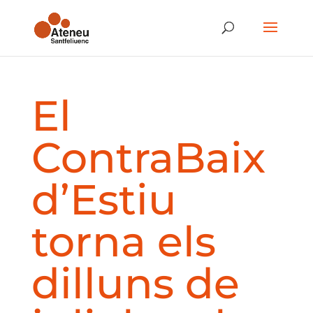
El
ContraBaix
d’Estiu
torna els
dilluns de