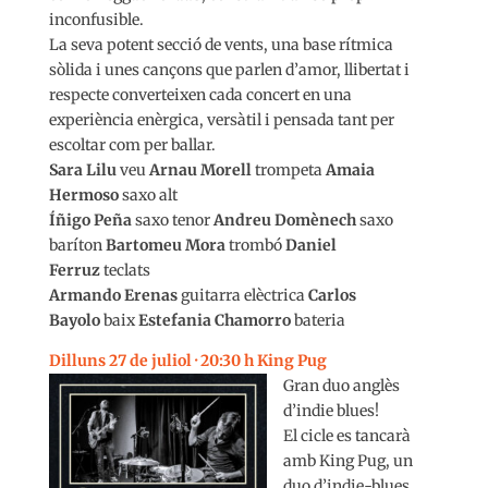
inconfusible.
La seva potent secció de vents, una base rítmica
sòlida i unes cançons que parlen d’amor, llibertat i
respecte converteixen cada concert en una
experiència enèrgica, versàtil i pensada tant per
escoltar com per ballar.
Sara Lilu
veu
Arnau Morell
trompeta
Amaia
Hermoso
saxo alt
Íñigo Peña
saxo tenor
Andreu Domènech
saxo
baríton
Bartomeu Mora
trombó
Daniel
Ferruz
teclats
Armando Erenas
guitarra elèctrica
Carlos
Bayolo
baix
Estefania Chamorro
bateria
Dilluns 27 de juliol · 20:30 h King Pug
Gran duo anglès
d’indie blues!
El cicle es tancarà
amb King Pug, un
duo d’indie-blues