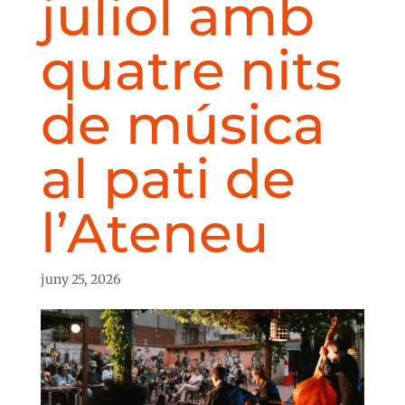
juliol amb
quatre nits
de música
al pati de
l’Ateneu
juny 25, 2026