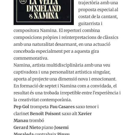
trajectòria amb una
proposta especial al
costat de la cantant,
guitarrista i
compositora Namina. El repertori combina
composicions pròpies i reinterpretacions de clàssics
amb una naturalitat desarmant, en una actuació
concebuda especialment per a aquesta gira
commemorativa.
Namina, artista multidisciplinària amb una veu
captivadora i una personalitat artística singular,
aporta al projecte una dimensió nova i emocionant.
En formació de septet i Namina com a convidada, el
resultat és una trobada irrepetible entre l’experiència i
la creativitat contemporània.
Pep Gol
trompeta
Pau Casares
saxo tenor i
clarinet
Benoït Poisont
saxo alt
Xavier
Manau
trombó
Gerard Nieto
piano
Josemi
Moraleda
contrabaix
Pinyu