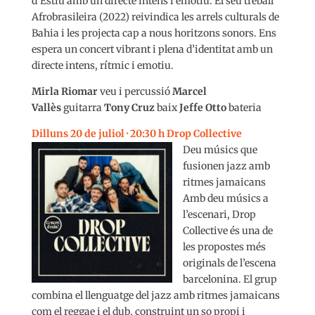
d’Estiu amb un directe intens i emotiu. El seu treball
Afrobrasileira (2022) reivindica les arrels culturals de
Bahia i les projecta cap a nous horitzons sonors. Ens
espera un concert vibrant i plena d’identitat amb un
directe intens, rítmic i emotiu.
Mirla Riomar
veu i percussió
Marcel
Vallès
guitarra
Tony Cruz
baix
Jeffe Otto
bateria
Dilluns 20 de juliol · 20:30 h Drop Collective
Deu músics que
fusionen jazz amb
ritmes jamaicans
Amb deu músics a
l’escenari, Drop
Collective és una de
les propostes més
originals de l’escena
barcelonina. El grup
combina el llenguatge del jazz amb ritmes jamaicans
com el reggae i el dub, construint un so propi i