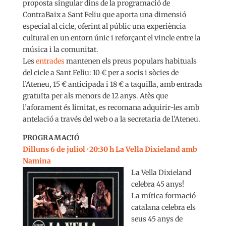
proposta singular dins de la programació de
ContraBaix a Sant Feliu que aporta una dimensió
especial al cicle, oferint al públic una experiència
cultural en un entorn únic i reforçant el vincle entre la
música i la comunitat.
Les
entrades
mantenen els preus populars habituals
del cicle a Sant Feliu: 10 € per a socis i sòcies de
l’Ateneu, 15 € anticipada i 18 € a taquilla, amb entrada
gratuïta per als menors de 12 anys. Atès que
l’aforament és limitat, es recomana adquirir-les amb
antelació a través del web o a la secretaria de l’Ateneu.
PROGRAMACIÓ
Dilluns 6 de juliol · 20:30 h La Vella Dixieland amb
Namina
La Vella Dixieland
celebra 45 anys!
La mítica formació
catalana celebra els
seus 45 anys de