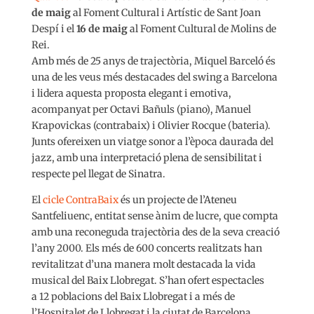
de maig
al Foment Cultural i Artístic de Sant Joan
Despí i el
16 de maig
al Foment Cultural de Molins de
Rei.
Amb més de 25 anys de trajectòria, Miquel Barceló és
una de les veus més destacades del swing a Barcelona
i lidera aquesta proposta elegant i emotiva,
acompanyat per Octavi Bañuls (piano), Manuel
Krapovickas (contrabaix) i Olivier Rocque (bateria).
Junts ofereixen un viatge sonor a l’època daurada del
jazz, amb una interpretació plena de sensibilitat i
respecte pel llegat de Sinatra.
El
cicle ContraBaix
és un projecte de l’Ateneu
Santfeliuenc, entitat sense ànim de lucre, que compta
amb una reconeguda trajectòria des de la seva creació
l’any 2000. Els més de 600 concerts realitzats han
revitalitzat d’una manera molt destacada la vida
musical del Baix Llobregat. S’han ofert espectacles
a 12 poblacions del Baix Llobregat i a més de
l’Hospitalet de Llobregat i la ciutat de Barcelona.