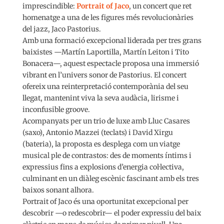
imprescindible:
Portrait of Jaco
, un concert que ret
homenatge a una de les figures més revolucionàries
del jazz, Jaco Pastorius.
Amb una formació excepcional liderada per tres grans
baixistes —Martín Laportilla, Martín Leiton i Tito
Bonacera—, aquest espectacle proposa una immersió
vibrant en l’univers sonor de Pastorius. El concert
ofereix una reinterpretació contemporània del seu
llegat, mantenint viva la seva audàcia, lirisme i
inconfusible groove.
Acompanyats per un trio de luxe amb Lluc Casares
(saxo), Antonio Mazzei (teclats) i David Xirgu
(bateria), la proposta es desplega com un viatge
musical ple de contrastos: des de moments íntims i
expressius fins a explosions d’energia col·lectiva,
culminant en un diàleg escènic fascinant amb els tres
baixos sonant alhora.
Portrait of Jaco és una oportunitat excepcional per
descobrir —o redescobrir— el poder expressiu del baix