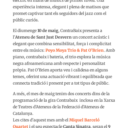
elèctric en mans de músics de primer nivell. Una
experiència intensa, elegant i plena de matisos que
promet captivar tant els seguidors del jazz com el
públic curiós.
El diumenge
10 de maig
, ContraBaix presenta a
l’
Ateneu de Sant Just Desvern
un concert acústic i
elegant que combina sensibilitat, força i complicitat
entre els músics:
Poyo Moya Trio & Pat O’Brien
. Amb
piano, contrabaix i bateria, el trio explora la música
negra afroamericana amb respecte i personalitat
pròpia. Pat O’Brien aporta veu i calidesa en alguns
temes, oferint una actuació vibrant i equilibrada que
connecta tradició i present per a tot tipus de públic.
A més, el mes de maig tenim dos concerts dins de la
programació de la gira Contrabaix inclosa en la Xarxa
de Teatres d’Ateneus de la Federació d’Ateneus de
Catalunya.
Les cites d’aquest mes amb el
Miquel Barceló
Quartet
i el seu espectacle
Canta Sinatra
, seran el
9