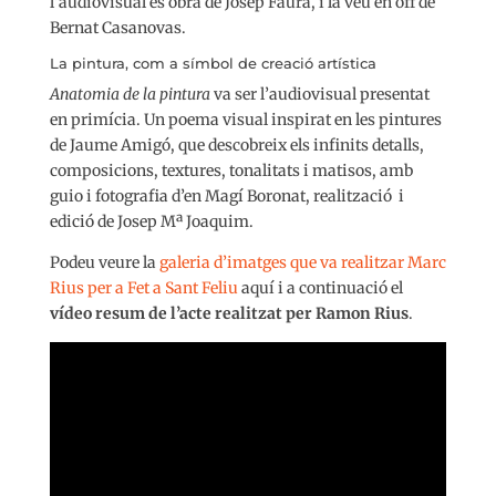
l’audiovisual és obra de Josep Faura, i la veu en off de
Bernat Casanovas.
La pintura, com a símbol de creació artística
Anatomia de la pintura
va ser l’audiovisual presentat
en primícia. Un poema visual inspirat en les pintures
de Jaume Amigó, que descobreix els infinits detalls,
composicions, textures, tonalitats i matisos, amb
guio i fotografia d’en Magí Boronat, realització i
edició de Josep Mª Joaquim.
Podeu veure la
galeria d’imatges que va realitzar Marc
Rius per a Fet a Sant Feliu
aquí i a continuació el
vídeo resum de l’acte realitzat per Ramon Rius
.