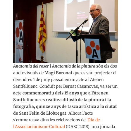
Anatomia del roser
i
Anatomia de la pintura
són els dos
audiovisuals de
Magí Boronat
que es van projectar el
divendres 1 de juny passat en un acte a l’Ateneu
Santfeliuenc. Conduït per Bernat Casanovas, va ser un
acte commemoratiu dels 15 anys que a l’Ateneu
Santfeliuenc es realitza difusió de la pintura i la
fotografia, quinze anys de tasca artística a la ciutat
de Sant Feliu de Llobregat
. Alhora l’acte
s’emmarcava dins les celebracions del
Dia de
l’Associacionisme Cultural
(DASC 2018), una jornada