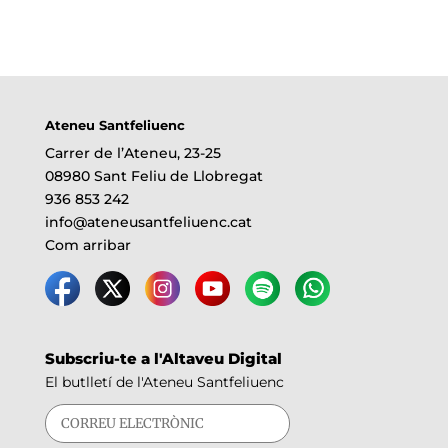
Ateneu Santfeliuenc
Carrer de l’Ateneu, 23-25
08980 Sant Feliu de Llobregat
936 853 242
info@ateneusantfeliuenc.cat
Com arribar
Subscriu-te a l'Altaveu Digital
El butlletí de l'Ateneu Santfeliuenc