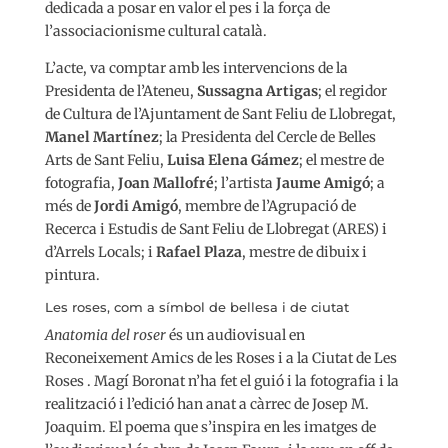
dedicada a posar en valor el pes i la força de
l’associacionisme cultural català.
L’acte, va comptar amb les intervencions de la
Presidenta de l’Ateneu,
Sussagna Artigas
; el regidor
de Cultura de l’Ajuntament de Sant Feliu de Llobregat,
Manel Martínez
; la Presidenta del Cercle de Belles
Arts de Sant Feliu,
Luisa Elena Gámez
; el mestre de
fotografia,
Joan Mallofré
; l’artista
Jaume Amigó
; a
més de
Jordi Amigó
, membre de l’Agrupació de
Recerca i Estudis de Sant Feliu de Llobregat (ARES) i
d’Arrels Locals; i
Rafael Plaza
, mestre de dibuix i
pintura.
Les roses, com a símbol de bellesa i de ciutat
Anatomia del roser
és un audiovisual en
Reconeixement Amics de les Roses i a la Ciutat de Les
Roses . Magí Boronat n’ha fet el guió i la fotografia i la
realització i l’edició han anat a càrrec de Josep M.
Joaquim. El poema que s’inspira en les imatges de