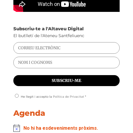
Subscriu-te a l'Altaveu Digital
El butlletí de l'Ateneu Santfeliuenc
He llegit i accepto la
Política de Privacitat
*
Agenda
No hi ha esdeveniments pròxims.