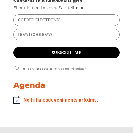
Subscriu-te a l'Altaveu Digital
El butlletí de l'Ateneu Santfeliuenc
He llegit i accepto la
Política de Privacitat
*
Agenda
No hi ha esdeveniments pròxims.