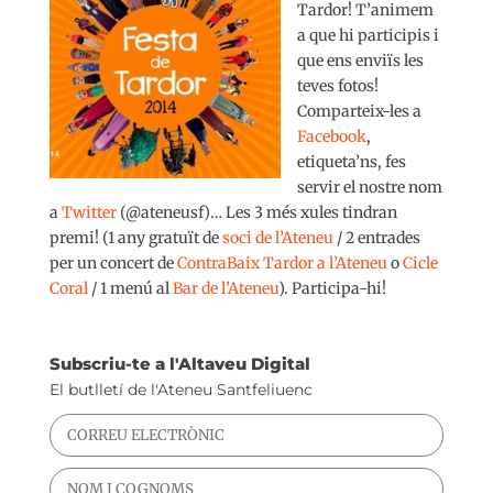
Tardor! T’animem
a que hi participis i
que ens enviïs les
teves fotos!
Comparteix-les a
Facebook
,
etiqueta’ns, fes
servir el nostre nom
a
Twitter
(@ateneusf)… Les 3 més xules tindran
premi! (1 any gratuït de
soci de l’Ateneu
/ 2 entrades
per un concert de
ContraBaix Tardor a l’Ateneu
o
Cicle
Coral
/ 1 menú al
Bar de l’Ateneu
). Participa-hi!
Subscriu-te a l'Altaveu Digital
El butlletí de l'Ateneu Santfeliuenc