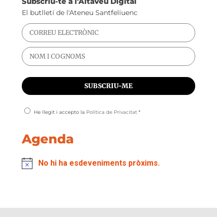
Subscriu-te a l'Altaveu Digital
El butlletí de l'Ateneu Santfeliuenc
He llegit i accepto la
Política de Privacitat
*
Agenda
No hi ha esdeveniments pròxims.