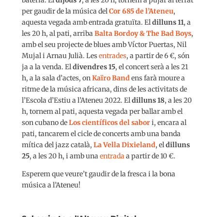
per gaudir de la música del
Cor 685 de l’Ateneu
,
aquesta vegada amb entrada gratuïta. El
dilluns 11
, a
les 20 h, al pati, arriba
Balta Bordoy & The Bad Boys
,
amb el seu projecte de blues amb Víctor Puertas, Nil
Mujal i Arnau Julià. Les
entrades
, a partir de 6 €, són
ja a la venda. El
divendres 15
, el concert serà a les 21
h, a la sala d’actes, on
Kaïro Band
ens farà moure a
ritme de la música africana, dins de les activitats de
l’Escola d’Estiu a l’Ateneu 2022. El
dilluns 18
, a les 20
h, tornem al pati, aquesta vegada per ballar amb el
son cubano de
Los científicos del sabor
i, encara al
pati, tancarem el cicle de concerts amb una banda
mítica del jazz català,
La Vella Dixieland
, el
dilluns
25
, a les 20 h, i amb una
entrada
a partir de 10 €.
Esperem que veure’t gaudir de la fresca i la bona
música a l’Ateneu!