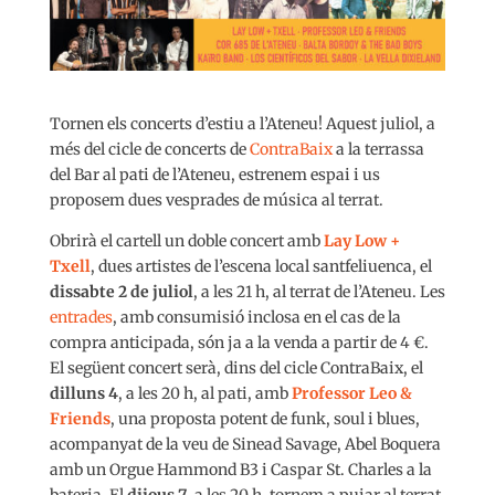
Tornen els concerts d’estiu a l’Ateneu! Aquest juliol, a
més del cicle de concerts de
ContraBaix
a la terrassa
del Bar al pati de l’Ateneu, estrenem espai i us
proposem dues vesprades de música al terrat.
Obrirà el cartell un doble concert amb
Lay Low +
Txell
, dues artistes de l’escena local santfeliuenca, el
dissabte
2 de juliol
, a les 21 h, al terrat de l’Ateneu. Les
entrades
, amb consumisió inclosa en el cas de la
compra anticipada, són ja a la venda a partir de 4 €.
El següent concert serà, dins del cicle ContraBaix, el
dilluns 4
, a les 20 h, al pati, amb
Professor
Leo &
Friends
, una proposta potent de funk, soul i blues,
acompanyat de la veu de Sinead Savage, Abel Boquera
amb un Orgue Hammond B3 i Caspar St. Charles a la
bateria. El
dijous 7
, a les 20 h, tornem a pujar al terrat