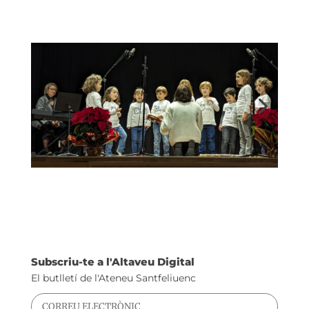
Subscriu-te a l'Altaveu Digital
El butlletí de l'Ateneu Santfeliuenc