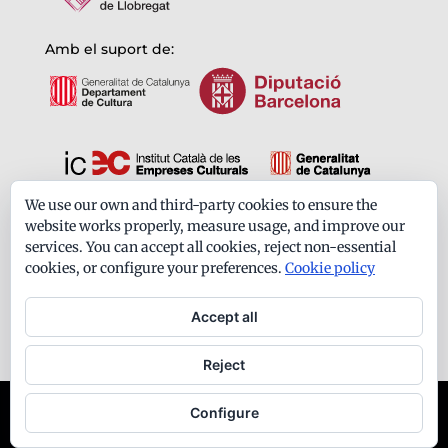
Amb el suport de:
We use our own and third-party cookies to ensure the
Formem part de:
website works properly, measure usage, and improve our
services. You can accept all cookies, reject non-essential
cookies, or configure your preferences.
Cookie policy
Accept all
Reject
Ateneu Santfeliuenc - Tots els drets reservats -
Configure
Avís legal
-
Política de privacitat