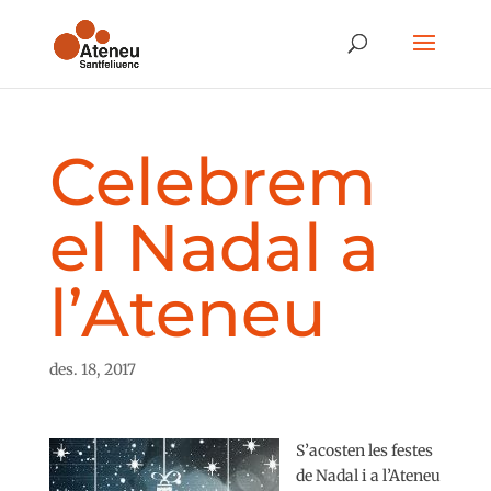
Celebrem
el Nadal a
l’Ateneu
des. 18, 2017
S’acosten les festes
de Nadal i a l’Ateneu