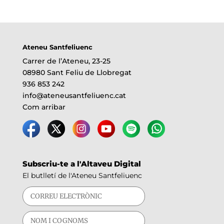
Ateneu Santfeliuenc
Carrer de l’Ateneu, 23-25
08980 Sant Feliu de Llobregat
936 853 242
info@ateneusantfeliuenc.cat
Com arribar
Subscriu-te a l'Altaveu Digital
El butlletí de l'Ateneu Santfeliuenc