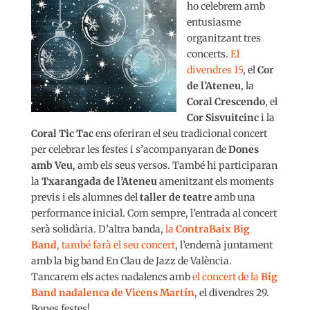
ho celebrem amb
entusiasme
organitzant tres
concerts.
El
divendres 15
, el
Cor
de l’Ateneu
, la
Coral Crescendo
, el
Cor Sisvuitcinc
i la
Coral Tic Tac
ens oferiran el seu tradicional concert
per celebrar les festes i s’acompanyaran de
Dones
amb Veu
, amb els seus versos. També hi participaran
la
Txarangada de l’Ateneu
amenitzant els moments
previs i els alumnes del
taller de teatre
amb una
performance inicial. Com sempre, l’entrada al concert
serà solidària. D’altra banda,
la
ContraBaix Big
Band
, també farà el seu concert
, l’endemà juntament
amb la big band En Clau de Jazz de València.
Tancarem els actes nadalencs amb
el concert de la
Big
Band nadalenca de Vicens Martín
, el divendres 29.
Bones festes!