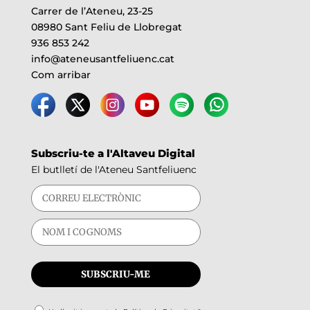
Carrer de l’Ateneu, 23-25
08980 Sant Feliu de Llobregat
936 853 242
info@ateneusantfeliuenc.cat
Com arribar
Subscriu-te a l'Altaveu Digital
El butlletí de l'Ateneu Santfeliuenc