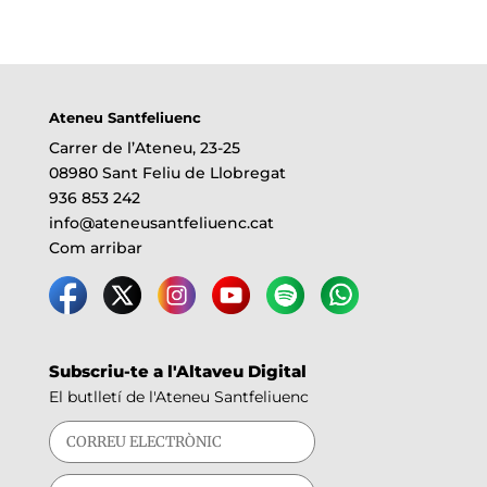
Ateneu Santfeliuenc
Carrer de l’Ateneu, 23-25
08980 Sant Feliu de Llobregat
936 853 242
info@ateneusantfeliuenc.cat
Com arribar
Subscriu-te a l'Altaveu Digital
El butlletí de l'Ateneu Santfeliuenc