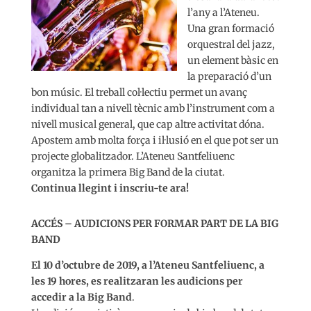
l’any a l’Ateneu.
Una gran formació
orquestral del jazz,
un element bàsic en
la preparació d’un
bon músic. El treball col·lectiu permet un avanç
individual tan a nivell tècnic amb l’instrument com a
nivell musical general, que cap altre activitat dóna.
Apostem amb molta força i il·lusió en el que pot ser un
projecte globalitzador. L’Ateneu Santfeliuenc
organitza la primera Big Band de la ciutat.
Continua llegint i inscriu-te ara!
ACCÉS – AUDICIONS PER FORMAR PART DE LA BIG
BAND
El 10 d’octubre de 2019, a l’Ateneu Santfeliuenc, a
les 19 hores, es realitzaran les audicions per
accedir a la Big Band
.