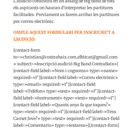
L’audició consistirà en un assaig de big band de tots
els aspirants on hauran d’interpretar les partitures
facilitades. Previament us farem arribar les partitures
per correu electrònic.
OMPLE AQUEST FORMULARI PER INSCRIURE’T A
L’AUDICIÓ
:
[contact-form
to=»christian@contrabaix.com,elbitcat@gmail.com
» subject=»Inscripció audició Big Band ContraBaix»]
[contact-field label=»Nom i cognoms» type=»name»
required=»1″][contact-field label=»Correu electrònic»
type=»email» required=»1″][contact-field
label=»Telèfon» type=»text» required=»1″][contact-
field label=»Instrument» type=»text» required=»1″]
[contact-field label=»Quants anys fa que toques?»
type=»text» required=»1″][contact-field label=»Tens
Carnet Jove?» type=»text» required=»1″][contact-field
label=»Comentaris» type=»textarea»][/contact-form]