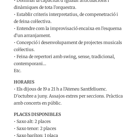
• Dominar la capacitat d’igualar articulacions i
dinàmiques de tota l’orquestra.
• Establir criteris interpretatius, de compenetració i
de feina col·lectiva.
• Entendre com la improvisació encaixa en l’esquema
d’un arranjament.
• Concepció i desenvolupament de projectes musicals
col·lectius.
• Feina de repertori amb swing, sense, tradicional,
contemporani…
Etc.
HORARIS
• Els dijous de 19 a 21 h a l’Ateneu Santfeliuenc.
D’octubre a juny. Assajos extres per seccions. Pràctica
amb concerts en públic.
PLACES DISPONIBLES
• Saxo alt: 2 places
• Saxo tenor: 2 places
• Saxo baríton: 1 plaça