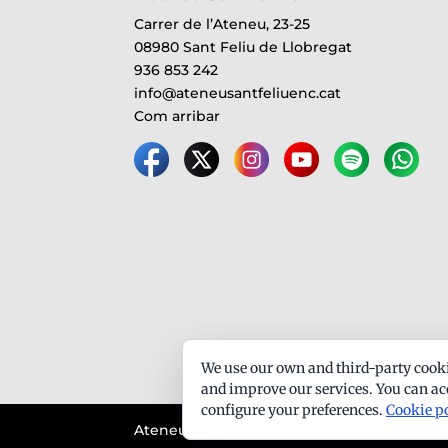
Carrer de l’Ateneu, 23-25
08980 Sant Feliu de Llobregat
936 853 242
info@ateneusantfeliuenc.cat
Com arribar
We use our own and third-party cooki
and improve our services. You can acc
configure your preferences.
Cookie p
Ateneu Santfeliuenc - Tots els drets reserva