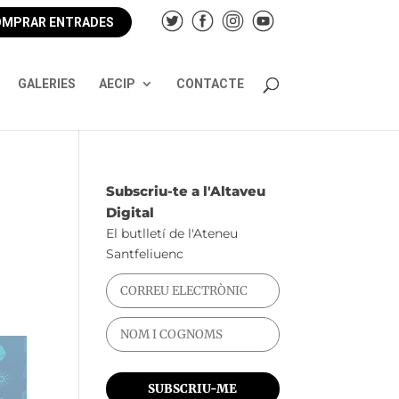
MPRAR ENTRADES
GALERIES
AECIP
CONTACTE
Subscriu-te a l'Altaveu
Digital
El butlletí de l'Ateneu
Santfeliuenc