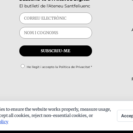
El butlletí de l'Ateneu Santfeliuenc
He llegit i accepto la
Política de Privacitat
*
es to ensure the website works properly, measure usage,
ept all cookies, reject non-essential cookies, or
Accep
olicy
ts -
Avís legal
-
Política de privacitat