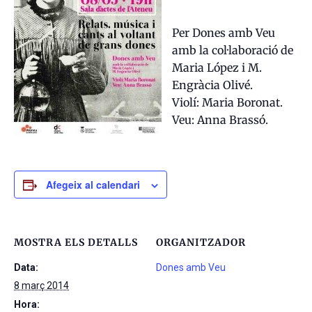
Per Dones amb Veu
amb la col·laboració de
Maria López i M.
Engràcia Olivé.
Violí: Maria Boronat.
Veu: Anna Brassó.
Afegeix al calendari
MOSTRA ELS DETALLS
ORGANITZADOR
Data:
Dones amb Veu
8 març 2014
Hora: