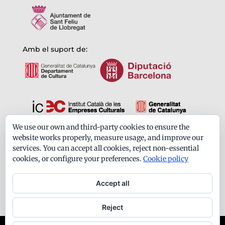
Amb el suport de:
We use our own and third-party cookies to ensure the
Formem part de:
website works properly, measure usage, and improve our
services. You can accept all cookies, reject non-essential
cookies, or configure your preferences.
Cookie policy
Accept all
Reject