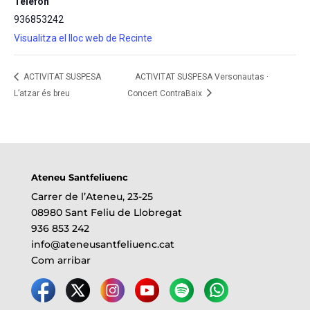
Telèfon
936853242
Visualitza el lloc web de Recinte
ACTIVITAT SUSPESA
ACTIVITAT SUSPESA Versonautas ·
L’atzar és breu
Concert ContraBaix
Ateneu Santfeliuenc
Carrer de l’Ateneu, 23-25
08980 Sant Feliu de Llobregat
936 853 242
info@ateneusantfeliuenc.cat
Com arribar