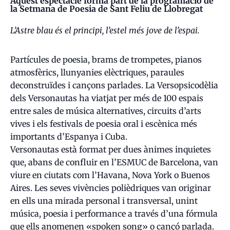
Aquest espectacle forma part de la programació de
la Setmana de Poesia de Sant Feliu de Llobregat
L’Astre blau és el principi, l’estel més jove de l’espai.
Partícules de poesia, brams de trompetes, pianos
atmosfèrics, llunyanies elèctriques, paraules
deconstruïdes i cançons parlades. La Versopsicodèlia
dels Versonautas ha viatjat per més de 100 espais
entre sales de música alternatives, circuits d’arts
vives i els festivals de poesia oral i escènica més
importants d’Espanya i Cuba.
Versonautas està format per dues ànimes inquietes
que, abans de confluir en l’ESMUC de Barcelona, van
viure en ciutats com l’Havana, Nova York o Buenos
Aires. Les seves vivències polièdriques van originar
en ells una mirada personal i transversal, unint
música, poesia i performance a través d’una fórmula
que ells anomenen «spoken song» o cançó parlada.