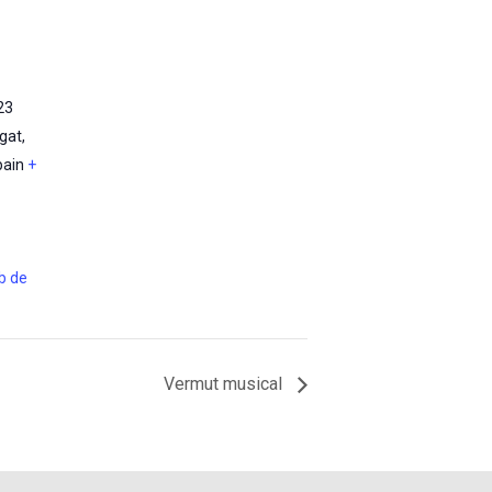
23
egat
,
pain
+
eb de
Vermut musical