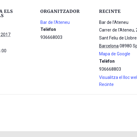
A ELS
ORGANITZADOR
RECINTE
LS
Bar de l’Ateneu
Bar de l’Ateneu
Telèfon
Carrer de l'Ateneu, 
r 2017
936668003
Sant Feliu de Llobr
Barcelona
08980
S
4:00
Mapa de Google
Telèfon
936668803
Visualitza el lloc w
Recinte