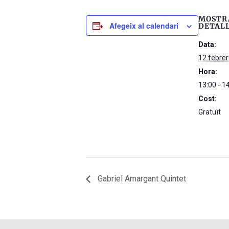
MOSTR
Afegeix al calendari
DETAL
Data:
12 febre
Hora:
13:00 - 1
Cost:
Gratuït
Gabriel Amargant Quintet