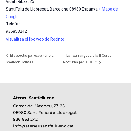
Vidal i Ribas, 25
Sant Feliu de Llobregat
,
Barcelona
08980
Espanya
+ Mapa de
Google
Telèfon
936853242
Visualitza el lloc web de Recinte
El detectiu per excel·lència:
La Txarrangada a la II Cursa
Sherlock Holmes
Nocturna per la Salut
Ateneu Santfeliuenc
Carrer de l’Ateneu, 23-25
08980 Sant Feliu de Llobregat
936 853 242
info@ateneusantfeliuenc.cat