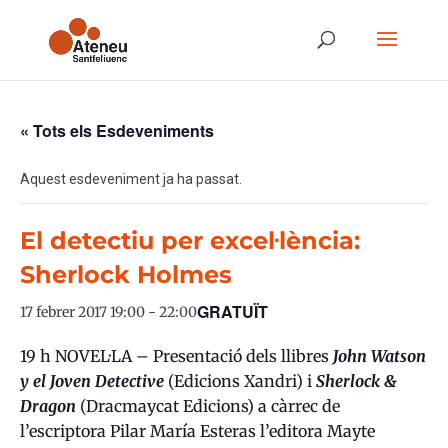
« Tots els Esdeveniments
Aquest esdeveniment ja ha passat.
El detectiu per excel·lència:
Sherlock Holmes
GRATUÏT
17 febrer 2017 19:00
-
22:00
19 h NOVEL·LA – Presentació dels llibres
John Watson
y el Joven Detective
(Edicions Xandri) i
Sherlock &
Dragon
(Dracmaycat Edicions) a càrrec de
l’escriptora Pilar María Esteras l’editora Mayte