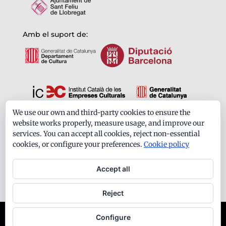
Amb el suport de:
We use our own and third-party cookies to ensure the
Formem part de:
website works properly, measure usage, and improve our
services. You can accept all cookies, reject non-essential
cookies, or configure your preferences.
Cookie policy
Accept all
Reject
Ateneu Santfeliuenc - Tots els drets reservats -
Configure