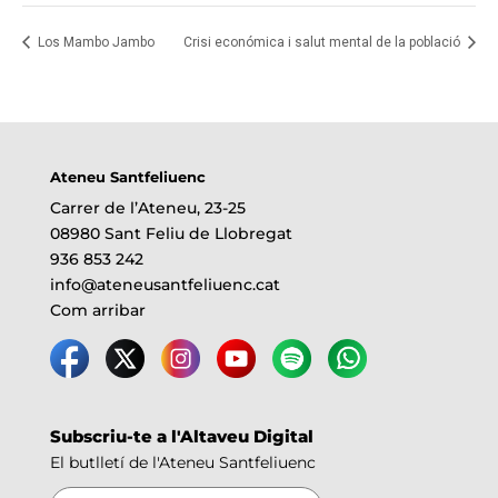
Los Mambo Jambo
Crisi económica i salut mental de la població
Ateneu Santfeliuenc
Carrer de l’Ateneu, 23-25
08980 Sant Feliu de Llobregat
936 853 242
info@ateneusantfeliuenc.cat
Com arribar
Subscriu-te a l'Altaveu Digital
El butlletí de l'Ateneu Santfeliuenc