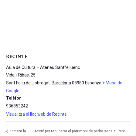
RECINTE
Aula de Cultura – Ateneu Santfeliuenc
Vidal i Ribas, 25
Sant Feliu de Llobregat
,
Barcelona
08980
Espanya
+ Mapa de
Google
Telèfon
936853242
Visualitza el lloc web de Recinte
Pintem la
Acció per recuperar el patrimoni de pedra seca al Parc