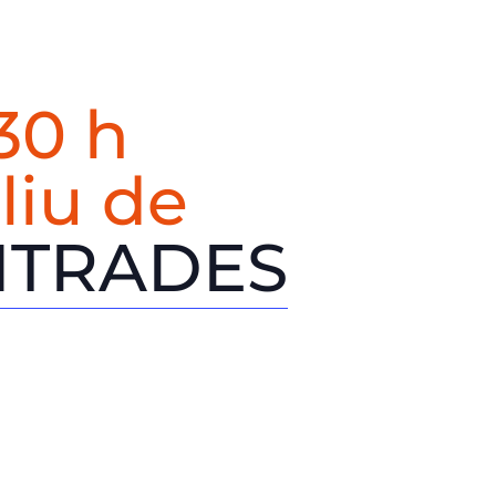
30 h
liu de
NTRADES