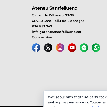
Ateneu Santfeliuenc
Carrer de l’Ateneu, 23-25
08980 Sant Feliu de Llobregat
936 853 242
info@ateneusantfeliuenc.cat
Com arribar
We use our own and third-party cooki
and improve our services. You can acc