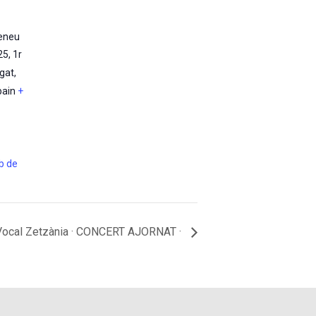
teneu
25, 1r
egat
,
pain
+
eb de
Vocal Zetzània · CONCERT AJORNAT ·