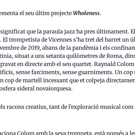
esenta el seu últim projecte
Wholeness
.
significat que la paraula jazz ha pres últimament. 
 El trompetista de Vicennes s’ha tret del barret un ú
ovembre de 2019, abans de la pandèmia i els confin
tinia, situat a uns setanta quilòmetres de Roma, dins d
 gravat en directe amb el seu quartet. Raynald Colom 
tificis, sense farciments, sense guarniments. Un cop
n cop de martell incessant que et colpeja directament 
osfera sideral novaiorquesa.
els racons creatius, tant de l’exploració musical com
relaciona Colom amb la seva trompeta, està només a 