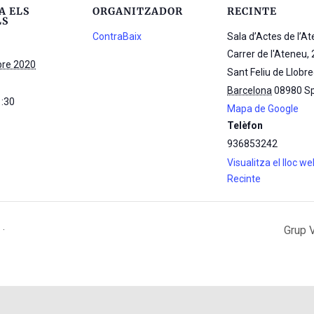
A ELS
ORGANITZADOR
RECINTE
LS
ContraBaix
Sala d’Actes de l’A
Carrer de l'Ateneu, 
re 2020
Sant Feliu de Llobr
Barcelona
08980
S
1:30
Mapa de Google
Telèfon
936853242
Visualitza el lloc w
Recinte
·
Grup 