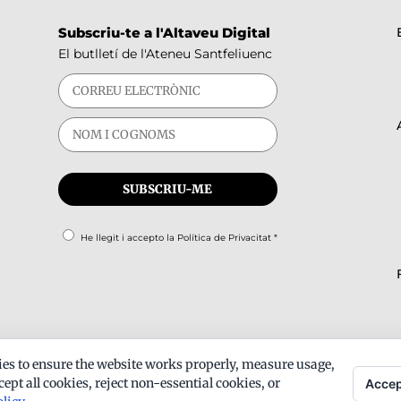
Subscriu-te a l'Altaveu Digital
El butlletí de l'Ateneu Santfeliuenc
He llegit i accepto la
Política de Privacitat
*
es to ensure the website works properly, measure usage,
ept all cookies, reject non-essential cookies, or
Accep