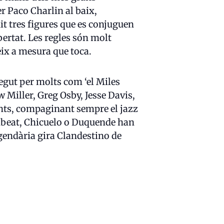
er Paco Charlin al baix,
it tres figures que es conjuguen
bertat. Les regles són molt
deix a mesura que toca.
egut per molts com ‘el Miles
 Miller, Greg Osby, Jesse Davis,
rents, compaginant sempre el jazz
ambeat, Chicuelo o Duquende han
egendària gira Clandestino de