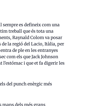
Ell sempre es defineix com una
ltim treball que és tota una
aments, Raynald Colom va posar
e la regió del Lacio, Itàlia, per
entra de ple en les entranyes
 sec com els que Jack Johnson
l’estómac i que et fa digerir les
 els del punch enèrgic més
les mans dels més grans