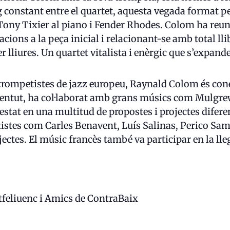
eg constant entre el quartet, aquesta vegada format p
i Tony Tixier al piano i Fender Rhodes. Colom ha reun
cions a la peça inicial i relacionant-se amb total lli
 ser lliures. Un quartet vitalista i enèrgic que s’expan
trompetistes de jazz europeu, Raynald Colom és con
oventut, ha col·laborat amb grans músics com Mulgrew
 estat en una multitud de propostes i projectes dife
tistes com Carles Benavent, Luís Salinas, Perico S
jectes. El músic francès també va participar en la ll
ntfeliuenc i Amics de ContraBaix