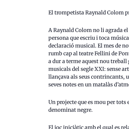
El trompetista Raynald Colom pr
A Raynald Colom no li agrada el 
persona que escriu i toca música.
declaració musical. El mes de n
rumb cap al teatre Fellini de Pon
a dur a terme aquest nou treball
musicals del segle XXI: sense ar
llançava als seus contrincants, u
seves notes en un matalàs d’atm
Un projecte que es mou per tots 
denominat negre.
El joc iniciàtic amb el qual es 