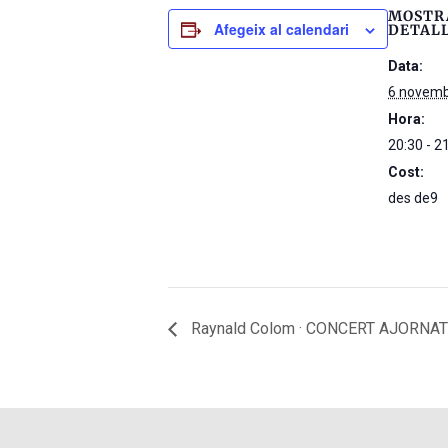
MOSTR
Afegeix al calendari
DETAL
Data:
6 novemb
Hora:
20:30 - 2
Cost:
des de9
Raynald Colom · CONCERT AJORNAT 