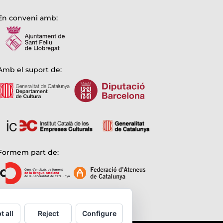
En conveni amb:
Amb el suport de:
Formem part de:
t all
Reject
Configure