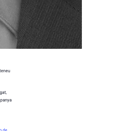
Ateneu
egat
,
spanya
eb de