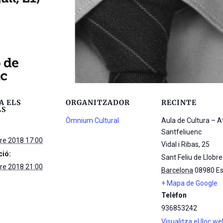
A ELS
ORGANITZADOR
RECINTE
LS
Òmnium Cultural
Aula de Cultura – 
Santfeliuenc
re 2018 17:00
Vidal i Ribas, 25
ció:
Sant Feliu de Llobr
re 2018 21:00
Barcelona
08980
E
+ Mapa de Google
Telèfon
936853242
Visualitza el lloc w