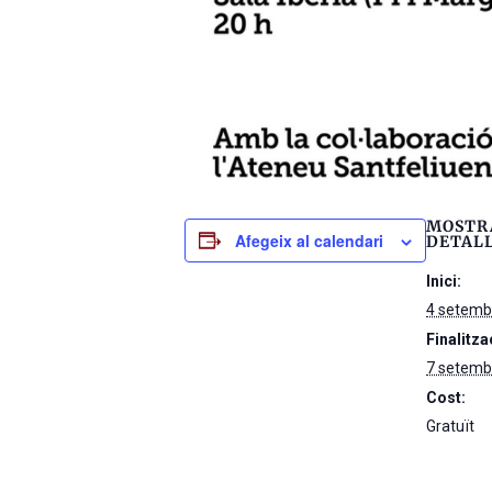
MOSTR
Afegeix al calendari
DETAL
Inici:
4 setemb
Finalitza
7 setemb
Cost:
Gratuït