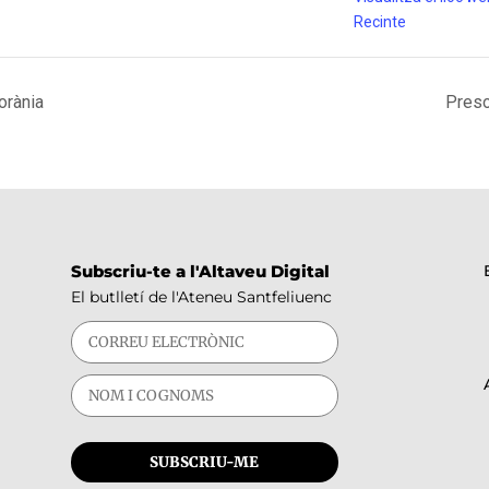
Recinte
orània
Preso
Subscriu-te a l'Altaveu Digital
El butlletí de l'Ateneu Santfeliuenc