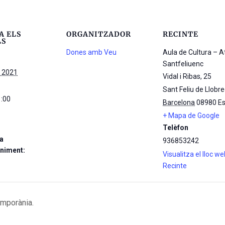
A ELS
ORGANITZADOR
RECINTE
LS
Dones amb Veu
Aula de Cultura – 
Santfeliuenc
e 2021
Vidal i Ribas, 25
Sant Feliu de Llobr
1:00
Barcelona
08980
E
+ Mapa de Google
Telèfon
a
936853242
niment:
Visualitza el lloc w
Recinte
mporània.