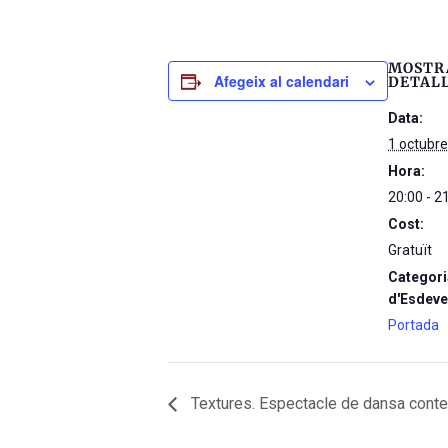
MOSTR
Afegeix al calendari
DETAL
Data:
1 octubr
Hora:
20:00 - 2
Cost:
Gratuït
Categori
d'Esdeve
Portada
Textures. Espectacle de dansa conte