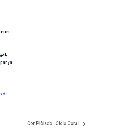
Ateneu
egat
,
spanya
eb de
Cor Plèiade · Cicle Coral