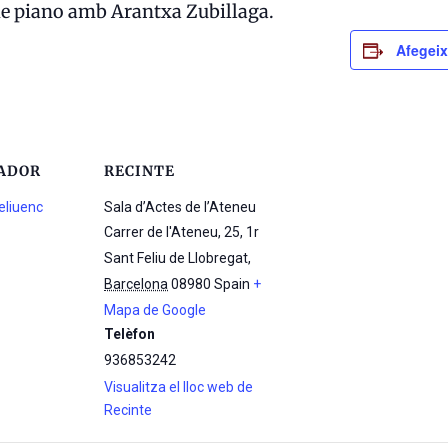
 de piano amb Arantxa Zubillaga.
Afegeix
ADOR
RECINTE
eliuenc
Sala d’Actes de l’Ateneu
Carrer de l'Ateneu, 25, 1r
Sant Feliu de Llobregat
,
Barcelona
08980
Spain
+
Mapa de Google
Telèfon
936853242
Visualitza el lloc web de
Recinte