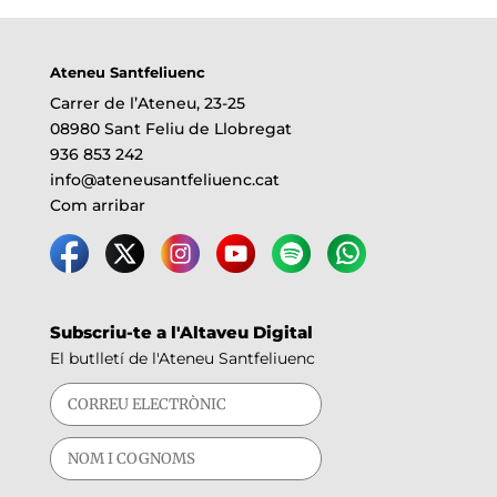
Ateneu Santfeliuenc
Carrer de l’Ateneu, 23-25
08980 Sant Feliu de Llobregat
936 853 242
info@ateneusantfeliuenc.cat
Com arribar
Subscriu-te a l'Altaveu Digital
El butlletí de l'Ateneu Santfeliuenc