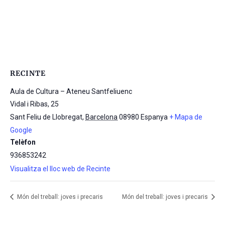
RECINTE
Aula de Cultura – Ateneu Santfeliuenc
Vidal i Ribas, 25
Sant Feliu de Llobregat
,
Barcelona
08980
Espanya
+ Mapa de
Google
Telèfon
936853242
Visualitza el lloc web de Recinte
Món del treball: joves i precaris
Món del treball: joves i precaris