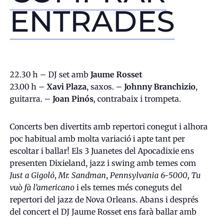
ENTRADES
22.30 h – DJ set amb
Jaume Rosset
23.00 h –
Xavi Plaza
, saxos. –
Johnny Branchizio
,
guitarra. –
Joan Pinós
, contrabaix i trompeta.
Concerts ben divertits amb repertori conegut i alhora
poc habitual amb molta variació i apte tant per
escoltar i ballar! Els 3 Juanetes del Apocadixie ens
presenten Dixieland, jazz i swing amb temes com
Just a Gigoló
,
Mr. Sandman
,
Pennsylvania 6-5000
,
Tu
vuò fà l’americano
i els temes més coneguts del
repertori del jazz de Nova Orleans. Abans i després
del concert el DJ Jaume Rosset ens farà ballar amb