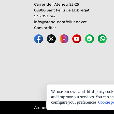
Carrer de l’Ateneu, 23-25
08980 Sant Feliu de Llobregat
936 853 242
info@ateneusantfeliuenc.cat
Com arribar
We use our own and third-party cooki
and improve our services. You can acc
configure your preferences.
Cookie p
Ateneu Santfeliuenc - Tots els drets reserva