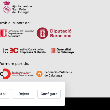
Amb el suport de:
Formem part de:
t all
Reject
Configure