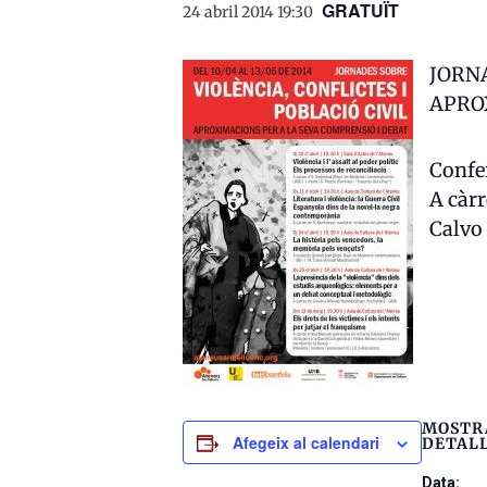
GRATUÏT
24 abril 2014 19:30
JORNA
APRO
Confe
A càrr
Calvo
MOSTR
Afegeix al calendari
DETAL
Data: