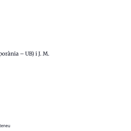
orània – UB) i J. M.
Ateneu