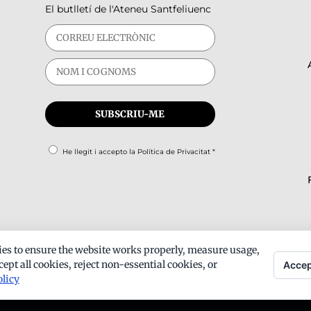
El butlletí de l'Ateneu Santfeliuenc
He llegit i accepto la
Política de Privacitat
*
es to ensure the website works properly, measure usage,
ept all cookies, reject non-essential cookies, or
Accep
olicy
ts -
Avís legal
-
Política de privacitat