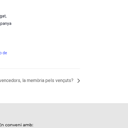
egat
,
spanya
eb de
s vencedors, la memòria pels vençuts?
En conveni amb: