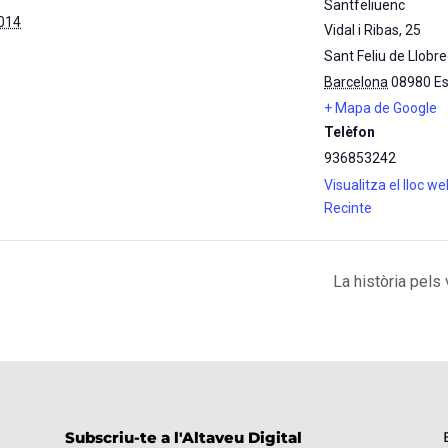
Santfeliuenc
2014
Vidal i Ribas, 25
Sant Feliu de Llobr
Barcelona
08980
E
+ Mapa de Google
Telèfon
936853242
Visualitza el lloc w
Recinte
La història pel
Subscriu-te a l'Altaveu Digital