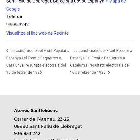
Sant Feliu de Llobregat
,
Barcelona
08980
Espanya
+ Mapa de
Google
Telèfon
936853242
Visualitza el lloc web de Recinte
La construcció del Front Popular a
La construcció del Front Popular a
Espanya i el Front d’Esquerres a
Espanya i el Front d’Esquerres a
Catalunya: resultats electorals del
Catalunya: resultats electorals del
16 de febrer de 1936
16 de febrer de 1936
Ateneu Santfeliuenc
Carrer de l’Ateneu, 23-25
08980 Sant Feliu de Llobregat
936 853 242