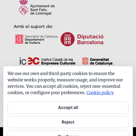
Amb el suport de:
We use our own and third-party cookies to ensure the
Formem part de:
website works properly, measure usage, and improve our
services. You can accept all cookies, reject non-essential
cookies, or configure your preferences.
Cookie policy
Accept all
Reject
Ateneu Santfeliuenc - Tots els drets reservats -