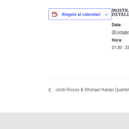
MOSTR
Afegeix al calendari
DETAL
Data:
30 octub
Hora:
21:30 - 2
Jordi Rossy & Michael Kanan Quartet