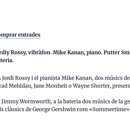
mprar entrades
rdiy Rossy, vibràfon. Mike Kanan, piano. Putter S
teria.
ta Jordi Rossy i el pianista Mike Kanan, dos músics de
ad Mehldau, Jane Monheit o Wayne Shorter, present
 i Jimmy Wormworth, a la bateria dos músics de la 
els clàssics de George Gershwin com «Summertime»