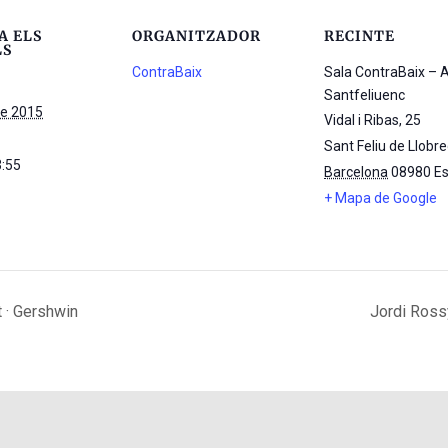
A ELS
ORGANITZADOR
RECINTE
LS
ContraBaix
Sala ContraBaix – 
Santfeliuenc
re 2015
Vidal i Ribas, 25
Sant Feliu de Llobr
3:55
Barcelona
08980
E
+ Mapa de Google
 · Gershwin
Jordi Ross