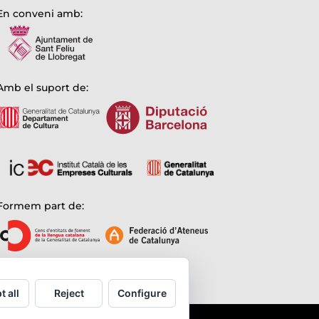
En conveni amb:
Amb el suport de:
Formem part de:
t all
Reject
Configure