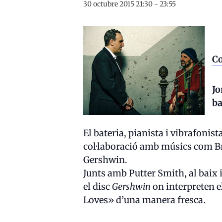
30 octubre 2015 21:30
-
23:55
Co
Jo
ba
El bateria, pianista i vibrafonis
col·laboració amb músics com Br
Gershwin.
Junts amb Putter Smith, al baix
el disc
Gershwin
on interpreten 
Loves» d’una manera fresca.