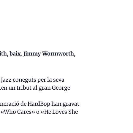
mith, baix. Jimmy Wormworth,
 Jazz coneguts per la seva
en un tribut al gran George
generació de HardBop han gravat
 «Who Cares» o «He Loves She