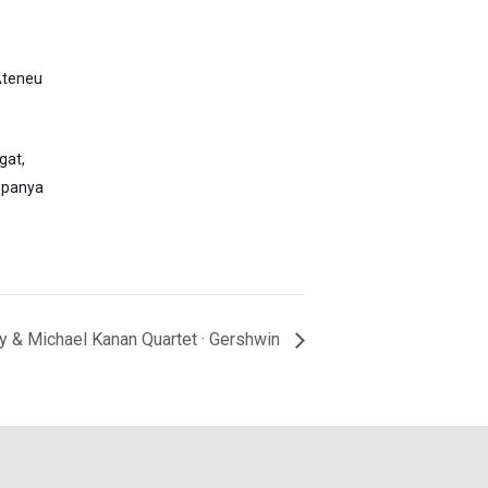
Ateneu
egat
,
spanya
y & Michael Kanan Quartet · Gershwin