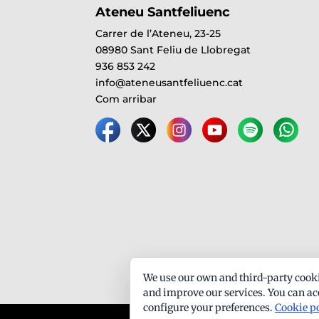
Ateneu Santfeliuenc
Carrer de l’Ateneu, 23-25
08980 Sant Feliu de Llobregat
936 853 242
info@ateneusantfeliuenc.cat
Com arribar
We use our own and third-party cooki
and improve our services. You can acc
configure your preferences.
Cookie p