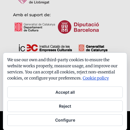
Amb el suport de:
We use our own and third-party cookies to ensure the
Formem part de:
website works properly, measure usage, and improve our
services. You can accept all cookies, reject non-essential
cookies, or configure your preferences.
Cookie policy
Accept all
Reject
Ateneu Santfeliuenc - Tots els drets reservats -
Configure
Avís legal
-
Política de privacitat