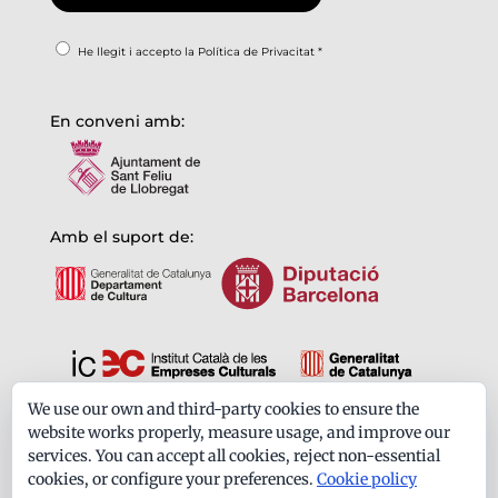
He llegit i accepto la
Política de Privacitat
*
En conveni amb:
Amb el suport de:
We use our own and third-party cookies to ensure the
Formem part de:
website works properly, measure usage, and improve our
services. You can accept all cookies, reject non-essential
cookies, or configure your preferences.
Cookie policy