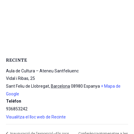
RECINTE
Aula de Cultura – Ateneu Santfeliuenc
Vidal i Ribas, 25
Sant Feliu de Llobregat
,
Barcelona
08980
Espanya
+ Mapa de
Google
Telèfon
936853242
Visualitza el lloc web de Recinte
Inauguració de l’exposició «Els jocs
Conferència-Homenatge a les