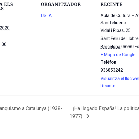
A ELS
ORGANITZADOR
RECINTE
LS
USLA
Aula de Cultura – 
Santfeliuenc
 2020
Vidal i Ribas, 25
Sant Feliu de Llobr
1:00
Barcelona
08980
E
+ Mapa de Google
Telèfon
936853242
Visualitza el lloc w
Recinte
franquisme a Catalunya (1938-
¡Ha llegado España! La polític
1977)