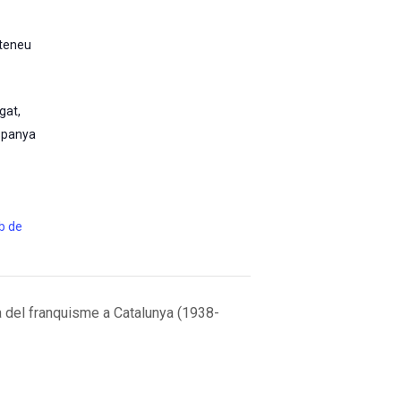
Ateneu
egat
,
spanya
eb de
a del franquisme a Catalunya (1938-