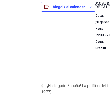
MOSTR
Afegeix al calendari
DETAL
Data:
28 gener
Hora:
19:00 - 2
Cost:
Gratuït
¡Ha llegado España! La política del 
1977)