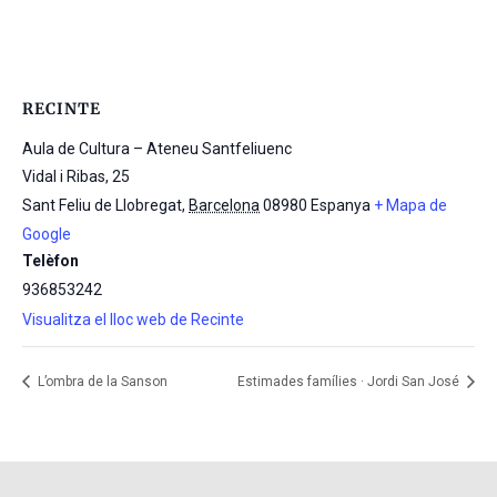
RECINTE
Aula de Cultura – Ateneu Santfeliuenc
Vidal i Ribas, 25
Sant Feliu de Llobregat
,
Barcelona
08980
Espanya
+ Mapa de
Google
Telèfon
936853242
Visualitza el lloc web de Recinte
L’ombra de la Sanson
Estimades famílies · Jordi San José