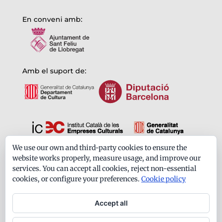
En conveni amb:
Amb el suport de:
We use our own and third-party cookies to ensure the
Formem part de:
website works properly, measure usage, and improve our
services. You can accept all cookies, reject non-essential
cookies, or configure your preferences.
Cookie policy
Accept all