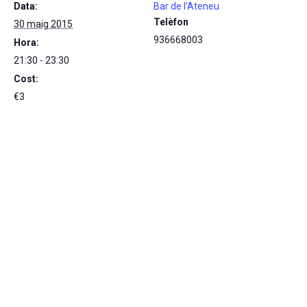
Data:
Bar de l’Ateneu
Telèfon
30 maig 2015
936668003
Hora:
21:30 - 23:30
Cost:
€3