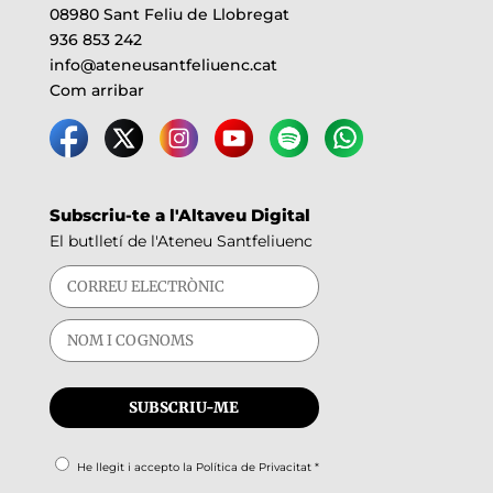
08980 Sant Feliu de Llobregat
936 853 242
info@ateneusantfeliuenc.cat
Com arribar
Subscriu-te a l'Altaveu Digital
El butlletí de l'Ateneu Santfeliuenc
He llegit i accepto la
Política de Privacitat
*