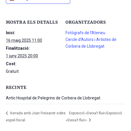
MOSTRA ELS DETALLS
ORGANITZADORS
Inici:
Fotògrafs de l’Ateneu
Cercle d’Autors i Artistes de
16 maig 2025 11:00
Corbera de Llobregat
Finalització:
1 juny 2025 20:00
Cost:
Gratuït
RECINTE
Antic Hospital de Pelegrins de Corbera de Llobregat
Xerrada amb Joan Freixanet sobre
Exposició «Deixa’t fluir»Exposició
espoli fiscal
«Deixa’t fluir»