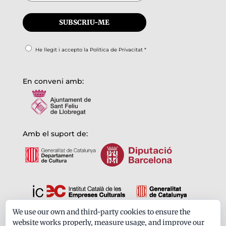
He llegit i accepto la
Política de Privacitat
*
En conveni amb:
Amb el suport de:
We use our own and third-party cookies to ensure the
Formem part de:
website works properly, measure usage, and improve our