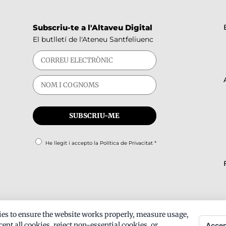
Subscriu-te a l'Altaveu Digital
El butlletí de l'Ateneu Santfeliuenc
He llegit i accepto la
Política de Privacitat
*
es to ensure the website works properly, measure usage,
ept all cookies, reject non-essential cookies, or
Accep