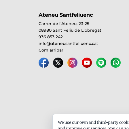
Ateneu Santfeliuenc
Carrer de l’Ateneu, 23-25
08980 Sant Feliu de Llobregat
936 853 242
info@ateneusantfeliuenc.cat
Com arribar
We use our own and third-party cooki
and improve our services. You can acc