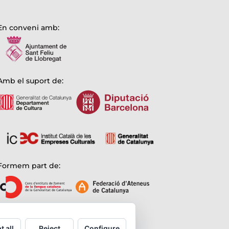
En conveni amb:
Amb el suport de:
Formem part de:
t all
Reject
Configure