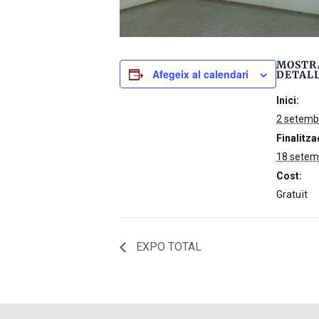
MOSTR
Afegeix al calendari
DETAL
Inici:
2 setemb
Finalitza
18 setem
Cost:
Gratuït
EXPO TOTAL