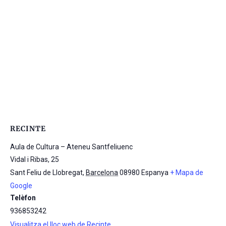
RECINTE
Aula de Cultura – Ateneu Santfeliuenc
Vidal i Ribas, 25
Sant Feliu de Llobregat
,
Barcelona
08980
Espanya
+ Mapa de
Google
Telèfon
936853242
Visualitza el lloc web de Recinte