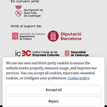
En conveni amb:
Amb el suport de:
We use our own and third-party cookies to ensure the
Formem part de:
website works properly, measure usage, and improve our
services. You can accept all cookies, reject non-essential
cookies, or configure your preferences.
Cookie policy
Accept all
Reject