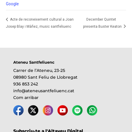
Google
Acte de reconeixement cultural a Joan
December Quintet
Josep Blay i Màñez, music santfeliuenc
presenta Buster Keaton
Ateneu Santfeliuenc
Carrer de l’Ateneu, 23-25
08980 Sant Feliu de Llobregat
936 853 242
info@ateneusantfeliuenc.cat
Com arribar
Subscriu-te a l'Altaveu Digital