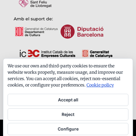
Amb el suport de:
We use our own and third-party cookies to ensure the
Formem part de:
website works properly, measure usage, and improve our
services. You can accept all cookies, reject non-essential
cookies, or configure your preferences.
Cookie policy
Accept all
Reject
Ateneu Santfeliuenc - Tots els drets reservats -
Configure
Avís legal
-
Política de privacitat